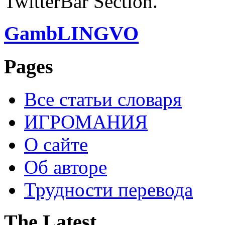
TwitterBar Section.
GambLINGVO
Pages
Все статьи словаря
ИГРОМАНИЯ
О сайте
Об авторе
Трудности перевода
The Latest