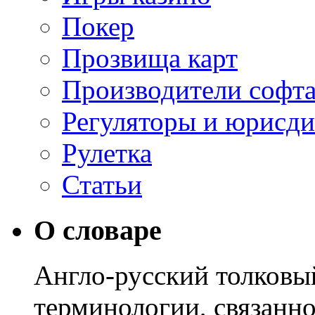
Покер
Прозвища карт
Производители софт
Регуляторы и юрисд
Рулетка
Статьи
О словаре
Англо-русский толковы
терминологии, связанно