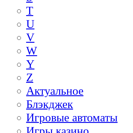
T
U
V
W
Y
Z
Актуальное
Блэкджек
Игровые автоматы
Игры казино