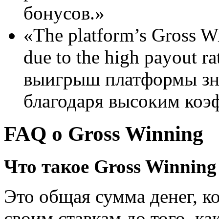
бонусов.»
«The platform’s Gross Wi
due to the high payout r
выигрыш платформы зн
благодаря высоким коэ
FAQ о Gross Winning
Что такое Gross Winning
Это общая сумма денег, к
своим ставкам до того, ка