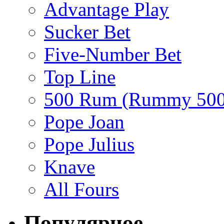
Advantage Play
Sucker Bet
Five-Number Bet
Top Line
500 Rum (Rummy 500
Pope Joan
Pope Julius
Knave
All Fours
Популярное