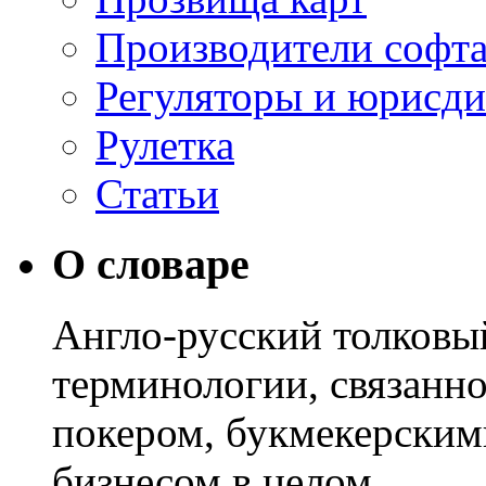
Производители софт
Регуляторы и юрисд
Рулетка
Статьи
О словаре
Англо-русский толковы
терминологии, связанно
покером, букмекерским
бизнесом в целом.