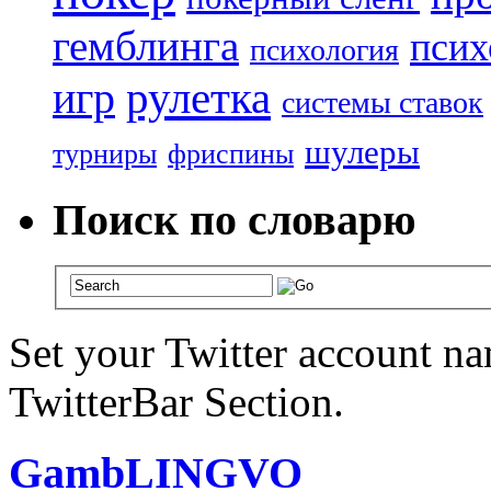
гемблинга
псих
психология
рулетка
игр
системы ставок
шулеры
турниры
фриспины
Поиск по словарю
Set your Twitter account nam
TwitterBar Section.
GambLINGVO