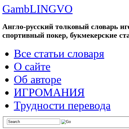
GambLINGVO
Англо-русский толковый словарь иго
спортивный покер, букмекерские ст
Все статьи словаря
О сайте
Об авторе
ИГРОМАНИЯ
Трудности перевода