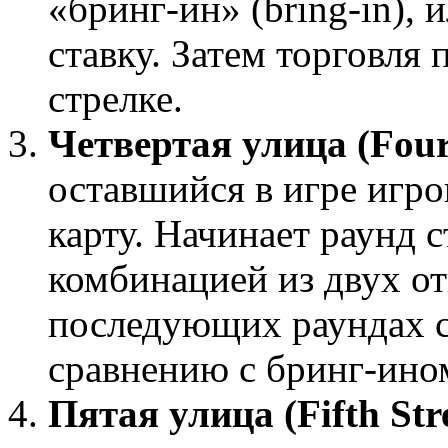
«бринг-ин» (bring-in),
ставку. Затем торговля
стрелке.
Четвертая улица (Fourt
оставшийся в игре игр
карту. Начинает раунд 
комбинацией из двух от
последующих раундах с
сравнению с бринг-ино
Пятая улица (Fifth Stre