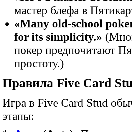
мастер блефа в Пятикар
«Many old-school poker
for its simplicity.»
(Мног
покер предпочитают Пя
простоту.)
Правила Five Card St
Игра в Five Card Stud об
этапы: