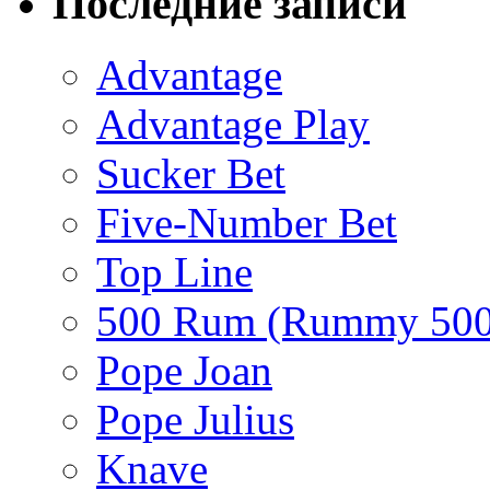
Последние записи
Advantage
Advantage Play
Sucker Bet
Five-Number Bet
Top Line
500 Rum (Rummy 500
Pope Joan
Pope Julius
Knave