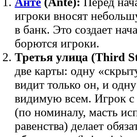
Анте
(Ante):
Перед нача
игроки вносят небольшу
в банк. Это создает нач
борются игроки.
Третья улица (Third St
две карты: одну «скрыт
видит только он, и одну
видимую всем. Игрок с
(по номиналу, масть ис
равенства) делает обяз