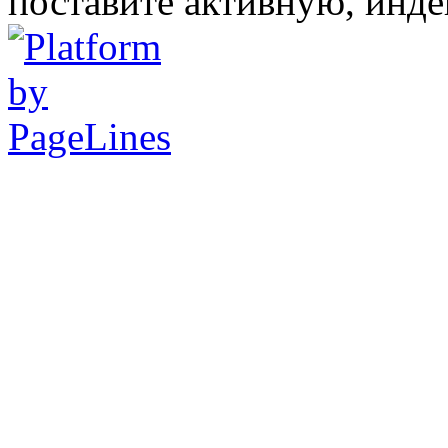
поставите активную, инде