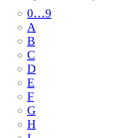
0…9
A
B
C
D
E
F
G
H
I