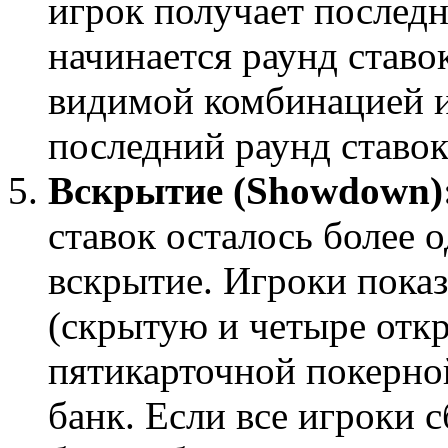
игрок получает послед
начинается раунд ставо
видимой комбинацией и
последний раунд ставок
Вскрытие (Showdown)
ставок осталось более 
вскрытие. Игроки показ
(скрытую и четыре откр
пятикарточной покерно
банк. Если все игроки 