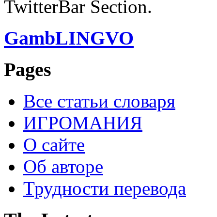
TwitterBar Section.
GambLINGVO
Pages
Все статьи словаря
ИГРОМАНИЯ
О сайте
Об авторе
Трудности перевода