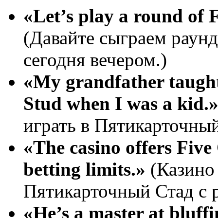
«Let’s play a round of 
(Давайте сыграем раун
сегодня вечером.)
«My grandfather taught
Stud when I was a kid.
играть в Пятикарточный
«The casino offers Fiv
betting limits.»
(Казино 
Пятикарточный Стад с 
«He’s a master at bluff