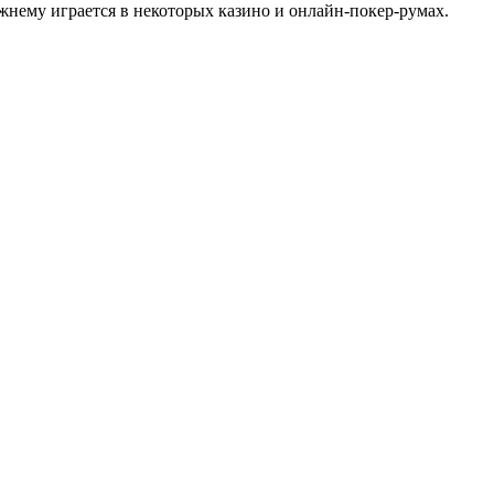
ежнему играется в некоторых казино и онлайн-покер-румах.