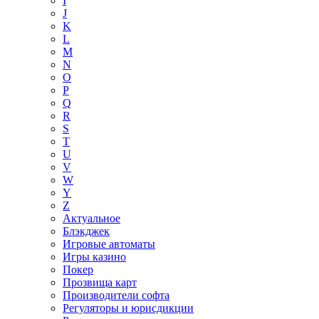
I
J
K
L
M
N
O
P
Q
R
S
T
U
V
W
Y
Z
Актуальное
Блэкджек
Игровые автоматы
Игры казино
Покер
Прозвища карт
Производители софта
Регуляторы и юрисдикции