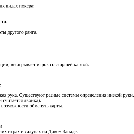
их видах покера:
сти.
рты другого ранга.
ции, выигрывает игрок со старшей картой.
:
ая рука. Существуют разные системы определения низкой руки, н
й считается двойка).
 возможности обменять карты.
а.
их играх и салунах на Диком Западе.