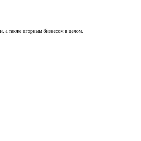
и, а также игорным бизнесом в целом.