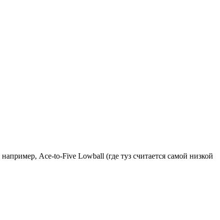
апример, Ace-to-Five Lowball (где туз считается самой низкой