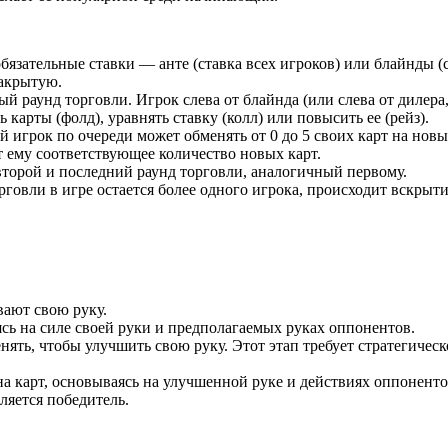
бязательные ставки — анте (ставка всех игроков) или блайнды (с
закрытую.
й раунд торговли. Игрок слева от блайнда (или слева от дилера,
 карты (фолд), уравнять ставку (колл) или повысить ее (рейз).
 игрок по очереди может обменять от 0 до 5 своих карт на новы
ет ему соответствующее количество новых карт.
второй и последний раунд торговли, аналогичный первому.
рговли в игре остается более одного игрока, происходит вскрыт
вают свою руку.
сь на силе своей руки и предполагаемых руках оппонентов.
ять, чтобы улучшить свою руку. Этот этап требует стратегическ
а карт, основываясь на улучшенной руке и действиях оппоненто
ляется победитель.