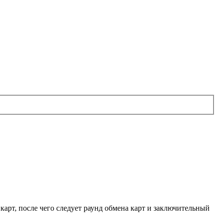
карт, после чего следует раунд обмена карт и заключительный