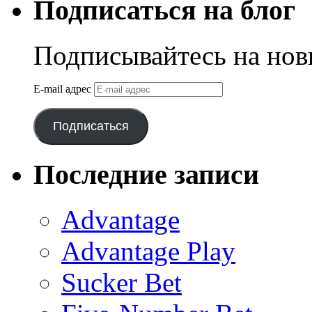
Подписаться на блог
Подписывайтесь на нов
E-mail адрес
Подписаться
Последние записи
Advantage
Advantage Play
Sucker Bet