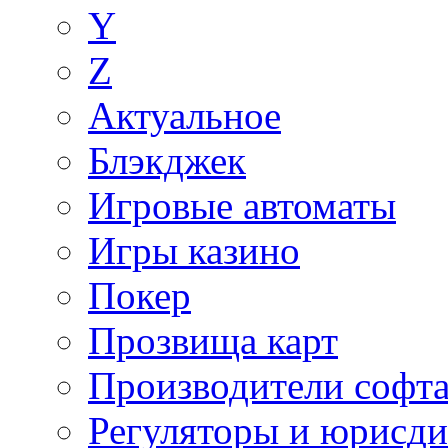
Y
Z
Актуальное
Блэкджек
Игровые автоматы
Игры казино
Покер
Прозвища карт
Производители софт
Регуляторы и юрисд