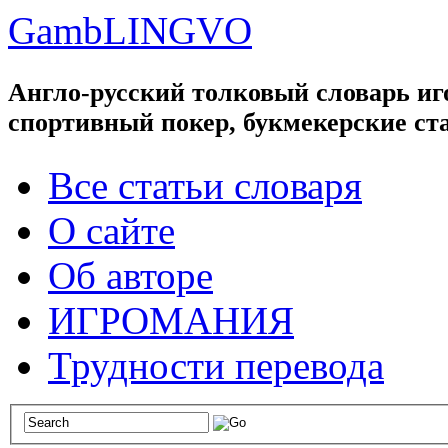
GambLINGVO
Англо-русский толковый словарь иго
спортивный покер, букмекерские ст
Все статьи словаря
О сайте
Об авторе
ИГРОМАНИЯ
Трудности перевода