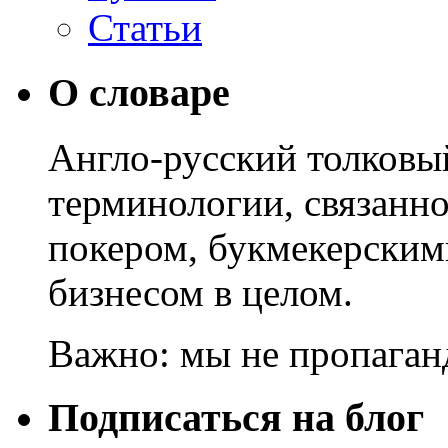
Статьи
О словаре
Англо-русский толковы
терминологии, связанно
покером, букмекерским
бизнесом в целом.
Важно: мы не пропаган
Подписаться на блог