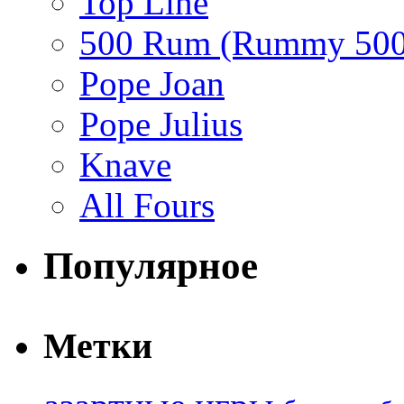
Top Line
500 Rum (Rummy 500
Pope Joan
Pope Julius
Knave
All Fours
Популярное
Метки