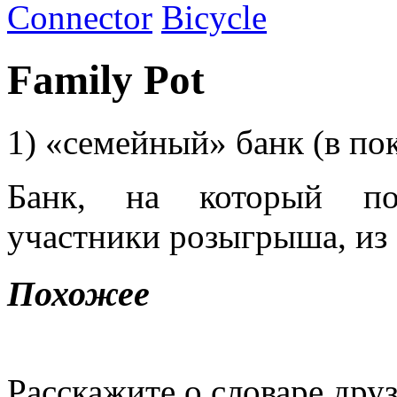
Connector
Bicycle
Family Pot
1) «семейный» банк (в по
Банк, на который по
участники розыгрыша, из 
Похожее
Расскажите о словаре дру