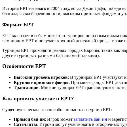
История EPT началась в 2004 году, когда Джон Дафи, победите
благодаря своей зрелищности, высоким призовым фондам и уч
Формат EPT
EPT включает в себя множество турниров по разным видам поке
чемпионом EPT и получает крупный денежный приз, а также из
Турниры EPT проходят в разных городах Европы, таких как Бар
другие турниры с разными бай-инами (ставками).
Особенности EPT
Высокий уровень игроков
: В турнирах EPT участвуют к
Крупные призовые фонды
: Призовые фонды EPT достиг
Трансляции
: Многие турниры EPT транслируются по теле
Как принять участие в EPT?
Существует несколько способов попасть на турнир EPT:
Прямой бай-ин
: Игрок может
заплатить бай-ин
и зарегис
Сателлиты
: Игроки могут участвовать в отборочных тур