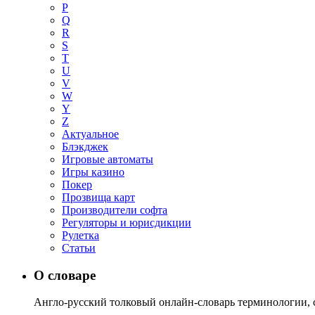
P
Q
R
S
T
U
V
W
Y
Z
Актуальное
Блэкджек
Игровые автоматы
Игры казино
Покер
Прозвища карт
Производители софта
Регуляторы и юрисдикции
Рулетка
Статьи
О словаре
Англо-русский толковый онлайн-словарь терминологии, с