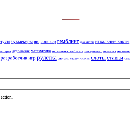
гемблинг
нусы
букмекеры
видеопокер
игральные карты
джекпоты
математика
лудомания
лотереи
математика гемблинга
менеджмент
механика
настольн
рулетка
слоты
ставки
разработчик игр
системы ставок
скачки
стр
ection.