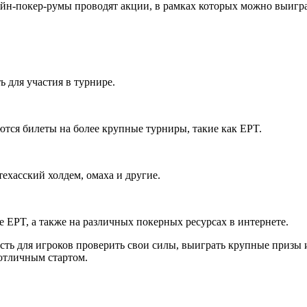
йн-покер-румы проводят акции, в рамках которых можно выигра
ь для участия в турнире.
ются билеты на более крупные турниры, такие как EPT.
ехасский холдем, омаха и другие.
EPT, а также на различных покерных ресурсах в интернете.
сть для игроков проверить свои силы, выиграть крупные призы и
 отличным стартом.