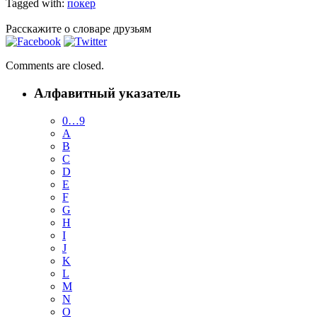
Tagged with:
покер
Расскажите о словаре друзьям
Comments are closed.
Алфавитный указатель
0…9
A
B
C
D
E
F
G
H
I
J
K
L
M
N
O