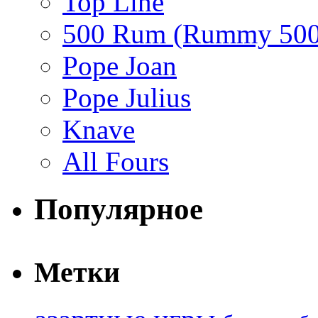
Top Line
500 Rum (Rummy 500
Pope Joan
Pope Julius
Knave
All Fours
Популярное
Метки