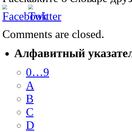
Comments are closed.
Алфавитный указате
0…9
A
B
C
D