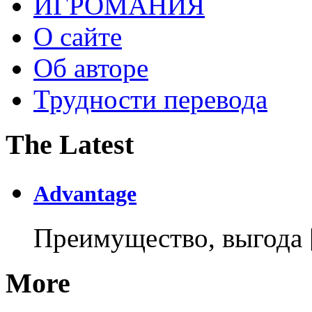
ИГРОМАНИЯ
О сайте
Об авторе
Трудности перевода
The Latest
Advantage
Преимущество, выгода
More