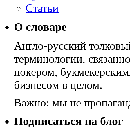
Статьи
О словаре
Англо-русский толковы
терминологии, связанно
покером, букмекерским
бизнесом в целом.
Важно: мы не пропаган
Подписаться на блог