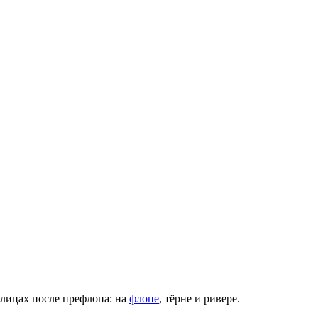
улицах после префлопа: на
флопе
, тёрне и ривере.