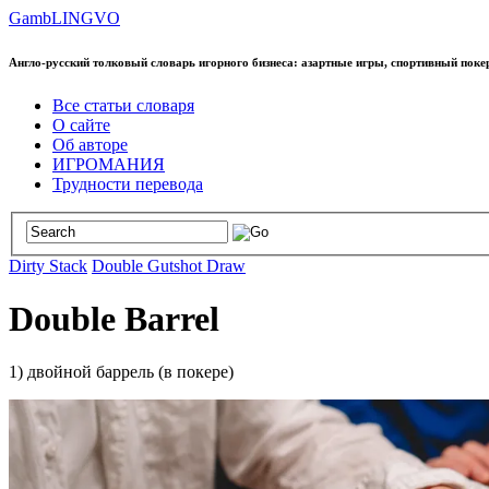
GambLINGVO
Англо-русский толковый словарь игорного бизнеса: азартные игры, спортивный поке
Все статьи словаря
О сайте
Об авторе
ИГРОМАНИЯ
Трудности перевода
Dirty Stack
Double Gutshot Draw
Double Barrel
1) двойной баррель (в покере)