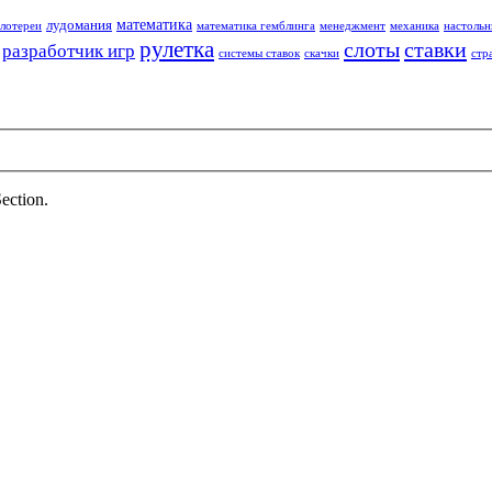
математика
лудомания
лотереи
математика гемблинга
менеджмент
механика
настольн
рулетка
слоты
ставки
разработчик игр
системы ставок
скачки
стр
ection.