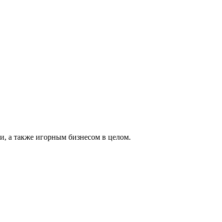
и, а также игорным бизнесом в целом.