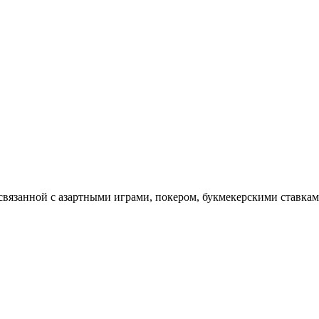
вязанной с азартными играми, покером, букмекерскими ставкам