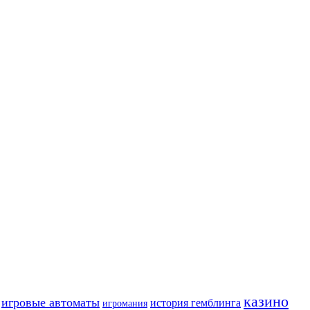
казино
игровые автоматы
история гемблинга
игромания