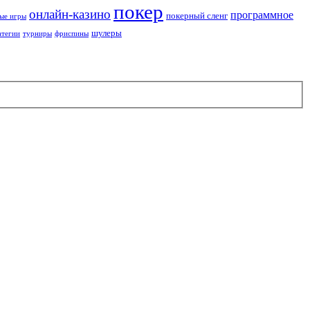
покер
онлайн-казино
программное
покерный сленг
ые игры
шулеры
атегии
турниры
фриспины