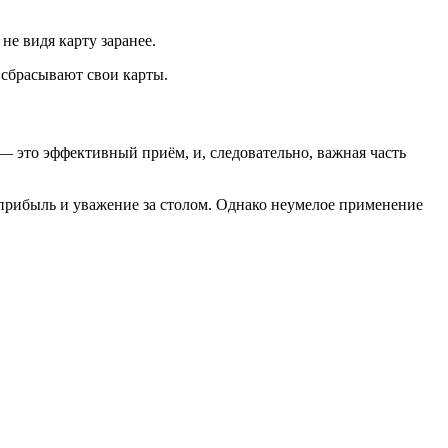
 не видя карту заранее.
о сбрасывают свои карты.
 — это эффективный приём, и, следовательно, важная часть
прибыль и уважение за столом. Однако неумелое применение