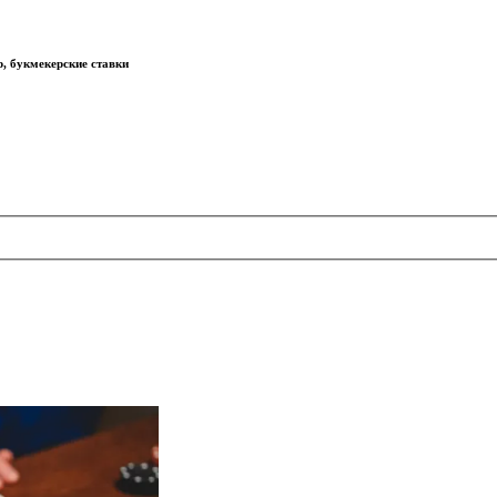
р, букмекерские ставки