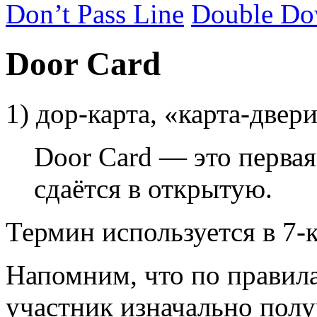
Don’t Pass Line
Double D
Door Card
1) дор-карта, «карта-двери
Door Card — это первая
сдаётся в открытую.
Термин используется в 7-
Напомним, что по правил
участник изначально полу