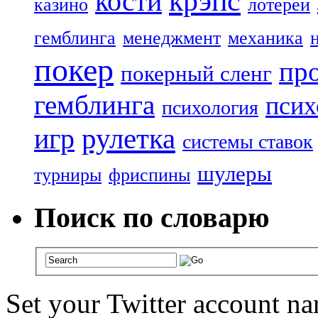
крэпс
кости
казино
лотереи
гемблинга
менеджмент
механика
покер
пр
покерный сленг
гемблинга
псих
психология
рулетка
игр
системы ставок
шулеры
турниры
фриспины
Поиск по словарю
Set your Twitter account nam