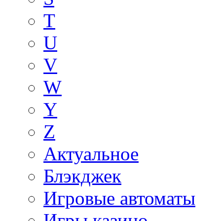
T
U
V
W
Y
Z
Актуальное
Блэкджек
Игровые автоматы
Игры казино