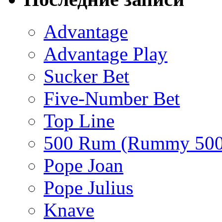
Advantage
Advantage Play
Sucker Bet
Five-Number Bet
Top Line
500 Rum (Rummy 500
Pope Joan
Pope Julius
Knave