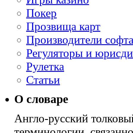
Покер
Прозвища карт
Производители софт
Регуляторы и юрисд
Рулетка
Статьи
О словаре
Англо-русский толковы
терминологии, связанно