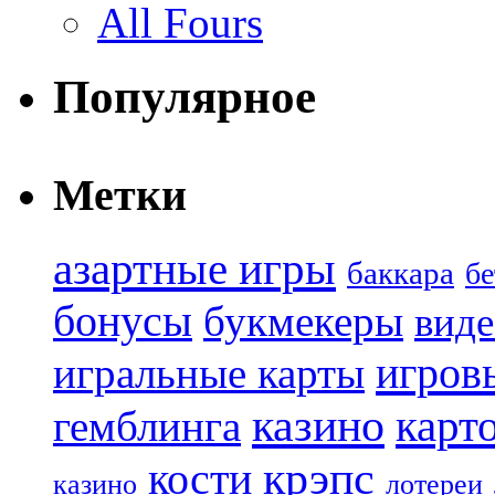
All Fours
Популярное
Метки
азартные игры
баккара
бе
бонусы
букмекеры
виде
игров
игральные карты
казино
карт
гемблинга
крэпс
кости
казино
лотереи