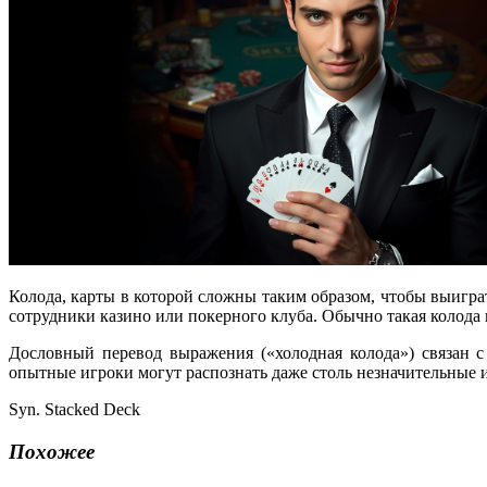
Колода, карты в которой сложны таким образом, чтобы выиграт
сотрудники казино или покерного клуба. Обычно такая колода н
Дословный перевод выражения («холодная колода») связан с
опытные игроки могут распознать даже столь незначительные и
Syn. Stacked Deck
Похожее