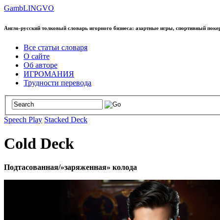
GambLINGVO
Англо-русский толковый словарь игорного бизнеса: азартные игры, спортивный поке
Все статьи словаря
О сайте
Об авторе
ИГРОМАНИЯ
Трудности перевода
Speech Play
Stacked Deck
Cold Deck
Подтасованная/»заряженная» колода