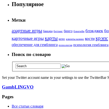
Популярное
Метки
азартные игры
блэкджек
бо
бинго
баккара
беттинг
блокчейн
карты
крэпс
карточные игры
кости
кено
клиенты казино
обеспечение для гемблинга
психология гемблинга
психология
Поиск по словарю
Set your Twitter account name in your settings to use the TwitterBar S
GambLINGVO
Pages
Все статьи словаря