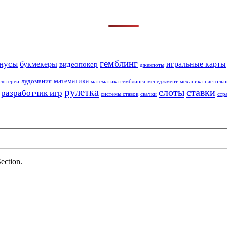
гемблинг
нусы
букмекеры
видеопокер
игральные карты
джекпоты
математика
лудомания
лотереи
математика гемблинга
менеджмент
механика
настольн
рулетка
слоты
ставки
разработчик игр
системы ставок
скачки
стр
ection.