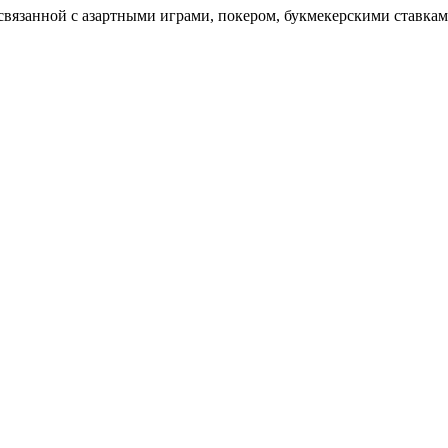
вязанной с азартными играми, покером, букмекерскими ставкам