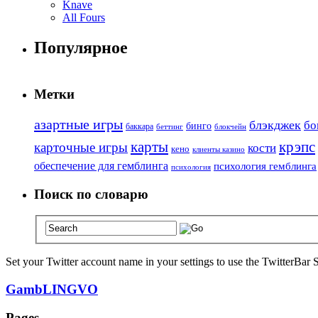
Knave
All Fours
Популярное
Метки
азартные игры
блэкджек
бо
бинго
баккара
беттинг
блокчейн
карты
крэпс
карточные игры
кости
кено
клиенты казино
обеспечение для гемблинга
психология гемблинга
психология
Поиск по словарю
Set your Twitter account name in your settings to use the TwitterBar S
GambLINGVO
Pages