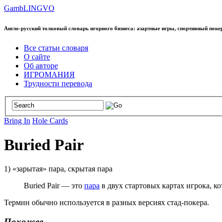
GambLINGVO
Англо-русский толковый словарь игорного бизнеса: азартные игры, спортивный поке
Все статьи словаря
О сайте
Об авторе
ИГРОМАНИЯ
Трудности перевода
Bring In
Hole Cards
Buried Pair
1) «зарытая» пара, скрытая пара
Buried Pair — это
пара
в двух стартовых картах игрока, к
Термин обычно используется в разных версиях стад-покера.
Похожее