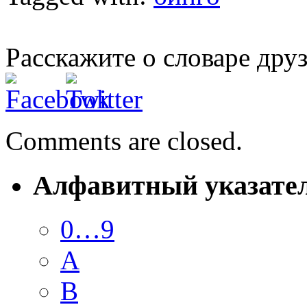
Расскажите о словаре дру
Comments are closed.
Алфавитный указате
0…9
A
B