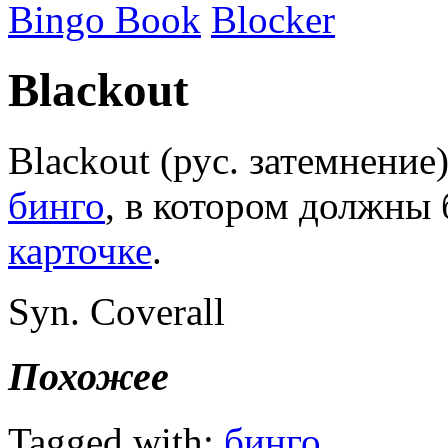
Bingo Book
Blocker
Blackout
Blackout (рус. затемнени
бинго
, в котором должны 
карточке
.
Syn. Coverall
Похожее
Tagged with:
бинго