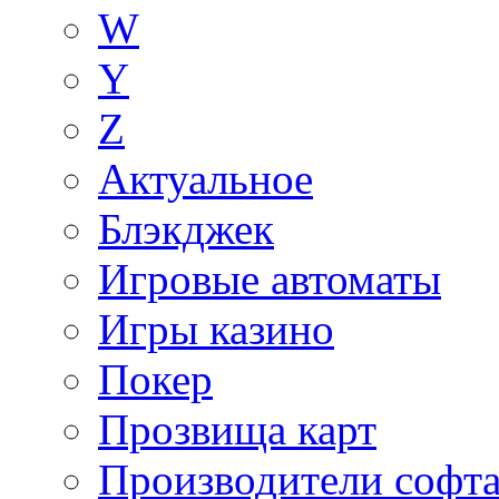
W
Y
Z
Актуальное
Блэкджек
Игровые автоматы
Игры казино
Покер
Прозвища карт
Производители софт