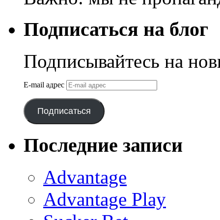
Подписаться на блог
Подписывайтесь на нов
E-mail адрес
Подписаться
Последние записи
Advantage
Advantage Play