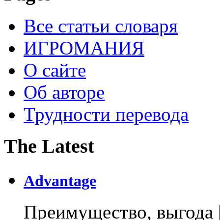
Все статьи словаря
ИГРОМАНИЯ
О сайте
Об авторе
Трудности перевода
The Latest
Advantage
Преимущество, выгода