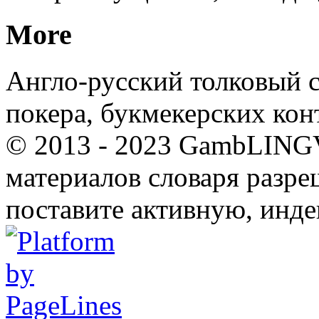
More
Англо-русский толковый с
покера, букмекерских кон
© 2013 - 2023 GambLING
материалов словаря разре
поставите активную, инде