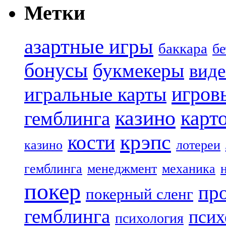
Метки
азартные игры
баккара
бе
бонусы
букмекеры
виде
игров
игральные карты
казино
карт
гемблинга
крэпс
кости
казино
лотереи
гемблинга
менеджмент
механика
покер
пр
покерный сленг
гемблинга
псих
психология