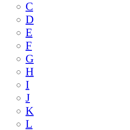
C
D
E
F
G
H
I
J
K
L