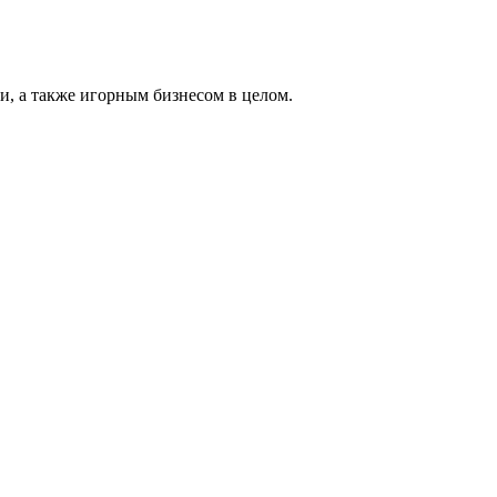
и, а также игорным бизнесом в целом.