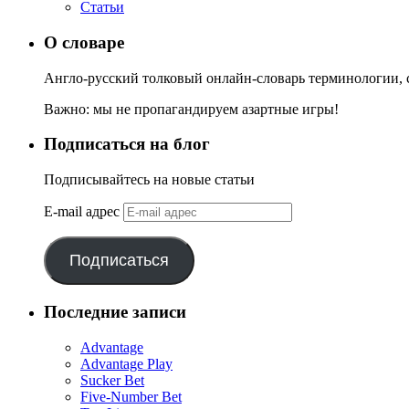
Статьи
О словаре
Англо-русский толковый онлайн-словарь терминологии, с
Важно: мы не пропагандируем азартные игры!
Подписаться на блог
Подписывайтесь на новые статьи
E-mail адрес
Подписаться
Последние записи
Advantage
Advantage Play
Sucker Bet
Five-Number Bet