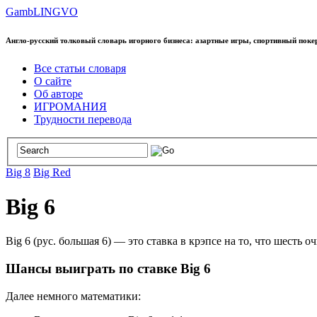
GambLINGVO
Англо-русский толковый словарь игорного бизнеса: азартные игры, спортивный поке
Все статьи словаря
О сайте
Об авторе
ИГРОМАНИЯ
Трудности перевода
Big 8
Big Red
Big 6
Big 6 (рус. большая 6) — это ставка в крэпсе на то, что шесть 
Шансы выиграть по ставке Big 6
Далее немного математики: