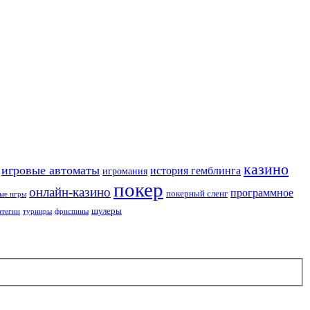
казино
игровые автоматы
история гемблинга
игромания
покер
онлайн-казино
программное
покерный сленг
ые игры
шулеры
атегии
турниры
фриспины