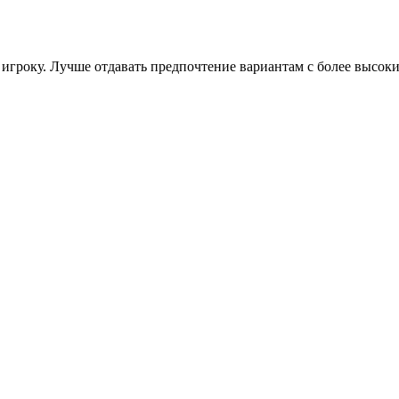
а игроку. Лучше отдавать предпочтение вариантам с более высок