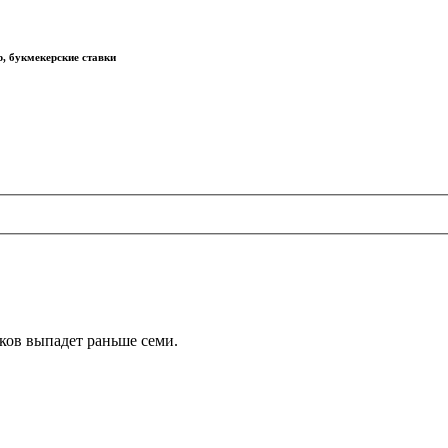
р, букмекерские ставки
очков выпадет раньше семи.