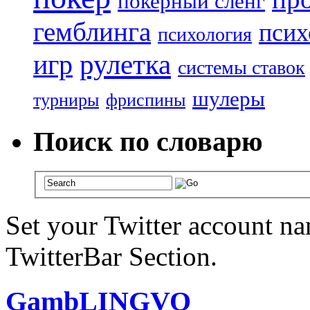
покерный сленг
гемблинга
псих
психология
рулетка
игр
системы ставок
шулеры
турниры
фриспины
Поиск по словарю
Set your Twitter account nam
TwitterBar Section.
GambLINGVO