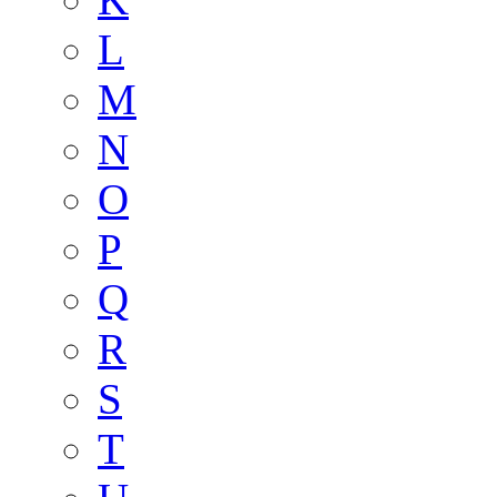
L
M
N
O
P
Q
R
S
T