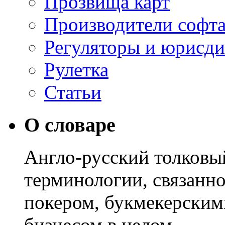
Прозвища карт
Производители софт
Регуляторы и юрисд
Рулетка
Статьи
О словаре
Англо-русский толковы
терминологии, связанно
покером, букмекерским
бизнесом в целом.