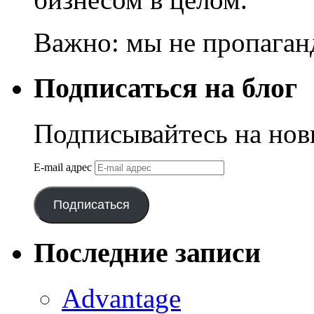
Важно: мы не пропаган
Подписаться на блог
Подписывайтесь на нов
E-mail адрес
Подписаться
Последние записи
Advantage