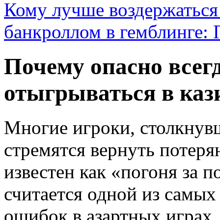
Кому лучше воздержаться 
банкроллом в гемблинге: 
Почему опасно всег
отыгрываться в каз
Многие игроки, столкнув
стремятся вернуть потеря
известен как «погоня за по
считается одной из самы
ошибок в азартных играх.