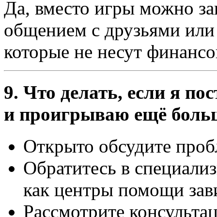
Да, вместо игры можно за
общением с друзьями или
которые не несут финансо
9. Что делать, если я п
и проигрываю ещё боль
Открыто обсудите пробл
Обратитесь в специали
как центры помощи зав
Рассмотрите консульта