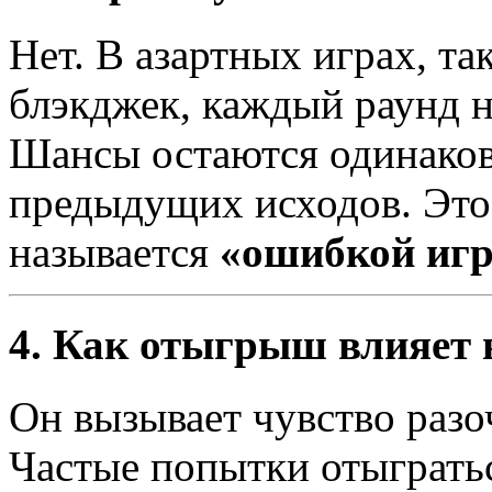
Нет. В азартных играх, та
блэкджек, каждый раунд 
Шансы остаются одинаков
предыдущих исходов. Это
называется
«ошибкой иг
4. Как отыгрыш влияет 
Он вызывает чувство разо
Частые попытки отыгратьс