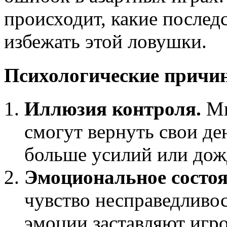
происходит, какие послед
избежать этой ловушки.
Психологические причи
Иллюзия контроля.
Мн
смогут вернуть свои де
больше усилий или дож
Эмоциональное состоя
чувство несправедливос
эмоции заставляют игр