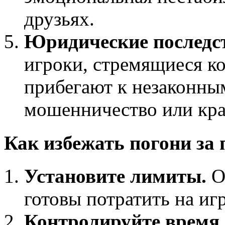
друзьях.
Юридические последс
игроки, стремящиеся к
прибегают к незаконны
мошенничество или кра
Как избежать погони за
Установите лимиты.
О
готовы потратить на игр
Контролируйте время