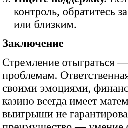
контроль, обратитесь 
или близким.
Заключение
Стремление отыграться —
проблемам. Ответственная
своими эмоциями, финанс
казино всегда имеет мате
выигрыши не гарантирова
преимущество — умение о