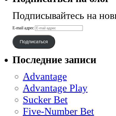
Подписывайтесь на нов
E-mail адрес
Подписаться
Последние записи
Advantage
Advantage Play
Sucker Bet
Five-Number Bet