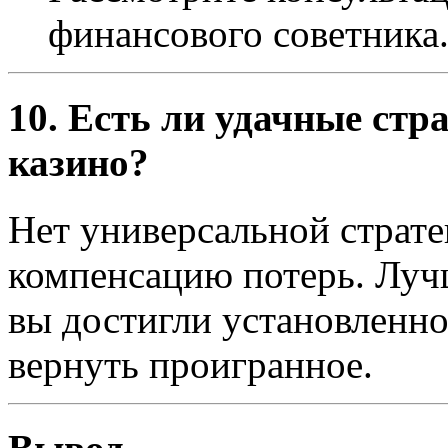
финансового советника
10. Есть ли удачные ст
казино?
Нет универсальной страт
компенсацию потерь. Лучш
вы достигли установленно
вернуть проигранное.