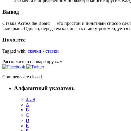
два места в определенном порядке) и многие другие. Каж
Вывод
Ставка Across the Board — это простой и понятный способ сдел
выигрыш. Однако, перед тем как делать ставку, рекомендуется 
Похожее
Tagged with:
скачки
•
ставки
Расскажите о словаре друзьям
Comments are closed.
Алфавитный указатель
0…9
A
B
C
D
E
F