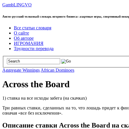
GambLINGVO
Англо-русский толковый словарь игорного бизнеса: азартные игры, спортивный поке
Все статьи словаря
О сайте
Об авторе
ИГРОМАНИЯ
Трудности перевода
Aggregate Winnings
African Dominoes
Across the Board
1) ставка на все исходы забега (на скачках)
Три равных ставки, сделанных на то, что лошадь придет к фи
означая «все без исключения».
Описание ставки Across the Board на с