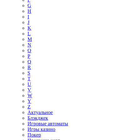
G
H
I
J
K
L
M
N
O
P
Q
R
S
T
U
V
W
Y
Z
Актуальное
Блэкджек
Игровые автоматы
Игры казино
Покер