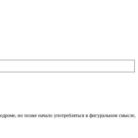
одроме, но позже начало употребляться в фигуральном смысле,