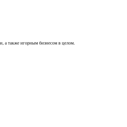
и, а также игорным бизнесом в целом.