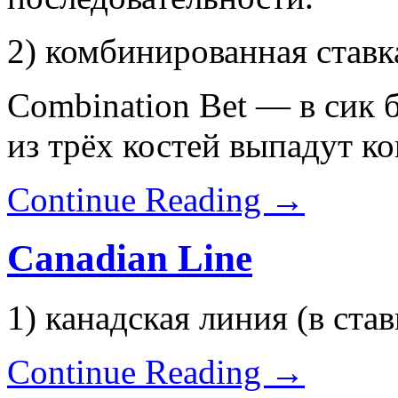
2) комбинированная ставка
Combination Bet — в сик бо
из трёх костей выпадут к
Continue Reading
→
Canadian Line
1) канадская линия (в став
Continue Reading
→