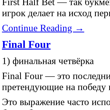
First Half Bet — так букм
игрок делает на исход пе
Continue Reading
→
Final Four
1) финальная четвёрка
Final Four — это последн
претендующие на победу 
Это выражение часто исп