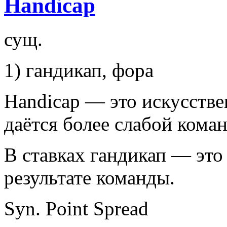
Handicap
сущ.
1) гандикап, фора
Handicap — это искусстве
даётся более слабой коман
В ставках гандикап — это
результате команды.
Syn. Point Spread