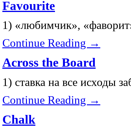
Favourite
1) «любимчик», «фаворит
Continue Reading
→
Across the Board
1) ставка на все исходы за
Continue Reading
→
Chalk