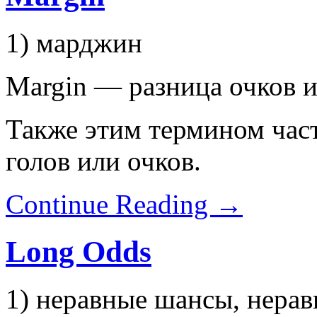
1) марджин
Margin — разница очков и
Также этим термином част
голов или очков.
Continue Reading
→
Long Odds
1) неравные шансы, неравн