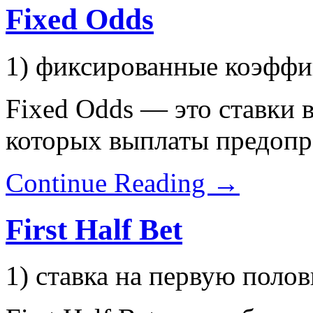
Fixed Odds
1) фиксированные коэфф
Fixed Odds — это ставки в
которых выплаты предопр
Continue Reading
→
First Half Bet
1) ставка на первую поло