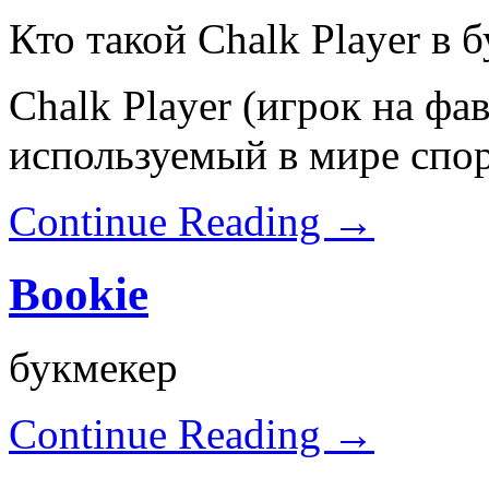
Кто такой Chalk Player в 
Chalk Player (игрок на фа
используемый в мире спо
Continue Reading
→
Bookie
букмекер
Continue Reading
→