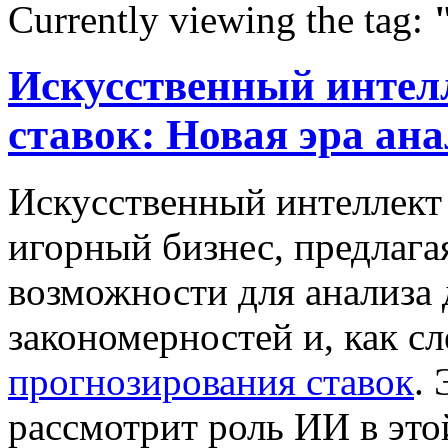
Currently viewing the tag:
Искусственный интел
ставок: Новая эра ан
Искусственный интеллект
игорный бизнес, предлага
возможности для анализа
закономерностей и, как сл
прогнозирования ставок
.
рассмотрит роль ИИ в это