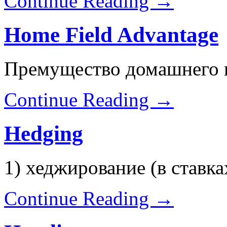
Continue Reading
→
Home Field Advantage
Премущество домашнего 
Continue Reading
→
Hedging
1) хеджирование (в ставка
Continue Reading
→