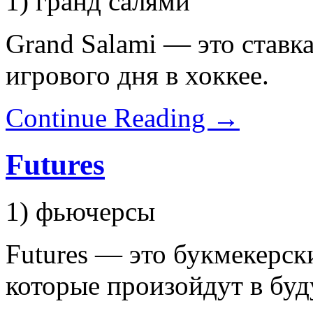
1) гранд салями
Grand Salami — это ставка
игрового дня в хоккее.
Continue Reading
→
Futures
1) фьючерсы
Futures — это букмекерск
которые произойдут в бу