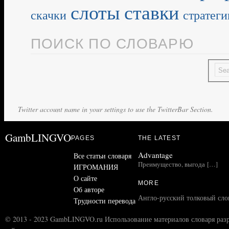
слоты
ставки
скачки
стратеги
ПОИСК ПО СЛОВАРЮ
Twitter account name in your settings to use the TwitterBar Section.
GambLINGVO
PAGES
THE LATEST
Advantage
Все статьи словаря
Преимущество, выгода […]
ИГРОМАНИЯ
О сайте
MORE
Об авторе
Англо-русский толковый слов
Трудности перевода
© 2013 - 2023 GambLINGVO.ru Использование материалов словаря разр