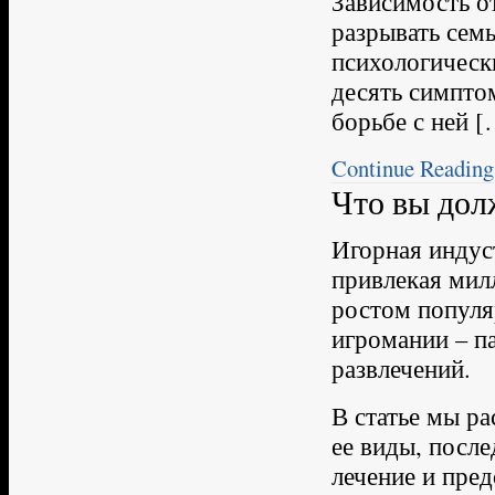
Зависимость о
разрывать сем
психологическ
десять симпто
борьбе с ней 
Continue Readin
Что вы дол
Игорная индус
привлекая мил
ростом популя
игромании – п
развлечений.
В статье мы р
ее виды, после
лечение и пред