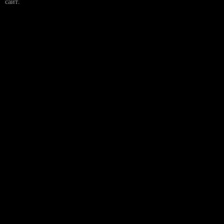
сайт.