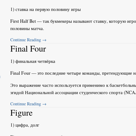
1) ставка на первую половину игры
First Half Bet — так букмекеры называют ставку, которую игр
половины матча.
Continue Reading
→
Final Four
1) финальная четвёрка
Final Four — это последние четыре команды, претендующие н
и
Это выражение часто используется применимо к баскетбольн
эгидой Национальной ассоциации студенческого спорта (NCA
Continue Reading
→
Figure
1) цифра, долг