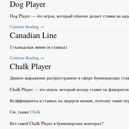
Dog Player
Dog Player — это игрок, который обычно делает ставки на анд
Continue Reading
→
Canadian Line
1) канадская линия (в ставках)
Continue Reading
→
Chalk Player
Данное выражение распространено в сфере букмекерских став
Chalk Player — это игрок, который всегда ставит на фаворитов
Коэффициенты в ставках на лидеров низкие, поэтому такие иг
См. также
Chalk
Кто такой Chalk Player в букмекерских конторах?