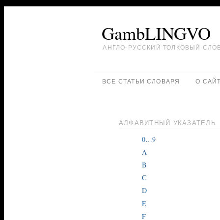
GambLINGVO
АНГЛО-РУССКИЙ ТОЛКОВЫЙ СЛОВ
ВСЕ СТАТЬИ СЛОВАРЯ
О САЙ
АЛФАВИТНЫЙ УКАЗАТЕЛЬ
0…9
A
B
C
D
E
F