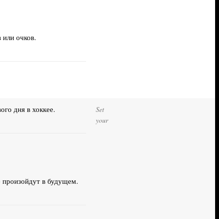
 или очков.
ого дня в хоккее.
Set
your
е произойдут в будущем.