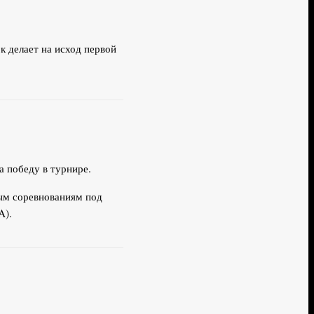
ок делает на исход первой
а победу в турнире.
ым соревнованиям под
A).